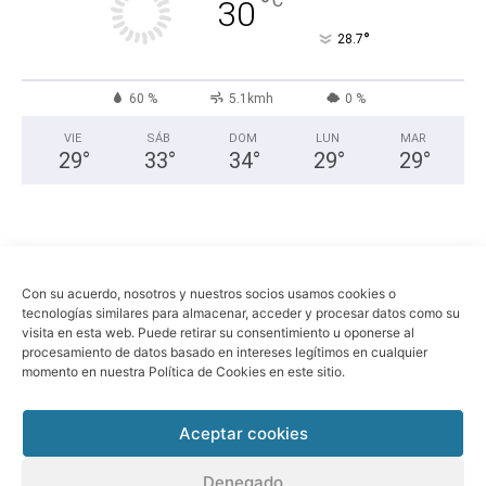
°
C
30
°
28.7
60 %
5.1kmh
0 %
VIE
SÁB
DOM
LUN
MAR
29
°
33
°
34
°
29
°
29
°
Con su acuerdo, nosotros y nuestros socios usamos cookies o
tecnologías similares para almacenar, acceder y procesar datos como su
visita en esta web. Puede retirar su consentimiento u oponerse al
procesamiento de datos basado en intereses legítimos en cualquier
momento en nuestra Política de Cookies en este sitio.
Economia
Política
Sociedad
Política de privacidad
Aviso legal
Aceptar cookies
© Sant Boi Info -
www.santboi.info
Denegado