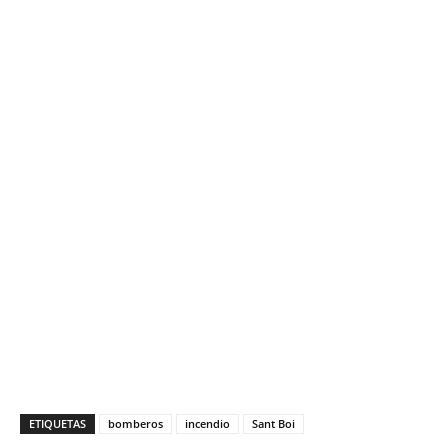
ETIQUETAS
bomberos
incendio
Sant Boi