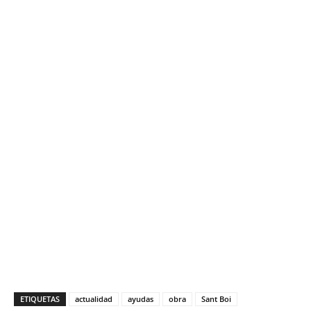
ETIQUETAS
actualidad
ayudas
obra
Sant Boi