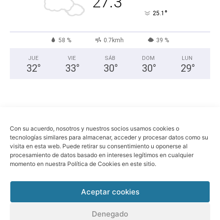
27.3
°
25.1
58 %
0.7kmh
39 %
JUE
VIE
SÁB
DOM
LUN
32
°
33
°
30
°
30
°
29
°
Con su acuerdo, nosotros y nuestros socios usamos cookies o
tecnologías similares para almacenar, acceder y procesar datos como su
visita en esta web. Puede retirar su consentimiento u oponerse al
procesamiento de datos basado en intereses legítimos en cualquier
momento en nuestra Política de Cookies en este sitio.
Economia
Política
Sociedad
Política de privacidad
Aviso legal
Aceptar cookies
© Sant Boi Info -
www.santboi.info
Denegado