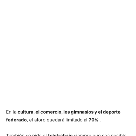
En la
cultura, el comercio, los gimnasios y el deporte
federado
, el aforo quedará limitado al
70%
.
También se pide el
teletrabajo
siempre que sea posible,