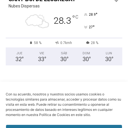
Nubes Dispersas
°
28.9
°
C
28.3
°
27
58 %
0.7kmh
28 %
JUE
VIE
SÁB
DOM
LUN
32
°
33
°
30
°
30
°
30
°
Con su acuerdo, nosotros y nuestros socios usamos cookies o
tecnologías similares para almacenar, acceder y procesar datos como su
visita en esta web. Puede retirar su consentimiento u oponerse al
procesamiento de datos basado en intereses legítimos en cualquier
momento en nuestra Política de Cookies en este sitio.
Economia
Política
Sociedad
Política de privacidad
Aviso legal