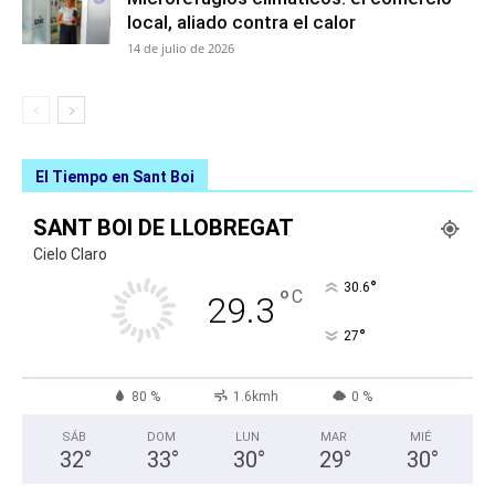
local, aliado contra el calor
14 de julio de 2026
El Tiempo en Sant Boi
SANT BOI DE LLOBREGAT
Cielo Claro
°
30.6
°
C
29.3
°
27
80 %
1.6kmh
0 %
SÁB
DOM
LUN
MAR
MIÉ
32
°
33
°
30
°
29
°
30
°