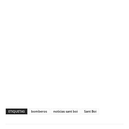
ETIQUETAS
bomberos
noticias sant boi
Sant Boi