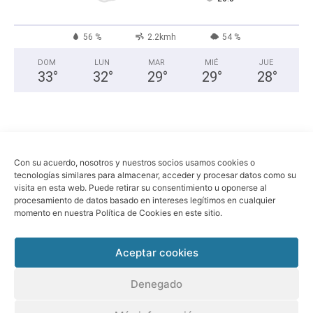
56 %
2.2kmh
54 %
DOM
LUN
MAR
MIÉ
JUE
33
°
32
°
29
°
29
°
28
°
Con su acuerdo, nosotros y nuestros socios usamos cookies o
tecnologías similares para almacenar, acceder y procesar datos como su
visita en esta web. Puede retirar su consentimiento u oponerse al
procesamiento de datos basado en intereses legítimos en cualquier
momento en nuestra Política de Cookies en este sitio.
Economia
Política
Sociedad
Política de privacidad
Aviso legal
Aceptar cookies
© Sant Boi Info -
www.santboi.info
Denegado