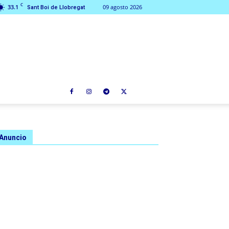
C
33.1
09 agosto 2026
Sant Boi de Llobregat
Anuncio