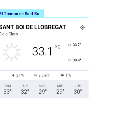
El Tiempo en Sant Boi
SANT BOI DE LLOBREGAT
Cielo Claro
°
33.7
°
C
33.1
°
30.4
27 %
2.6kmh
1 %
DOM
LUN
MAR
MIÉ
JUE
33
°
32
°
29
°
29
°
30
°