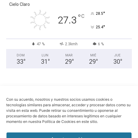
Cielo Claro
°
28.5
°
C
27.3
°
25.4
47 %
2.3kmh
6 %
DOM
LUN
MAR
MIÉ
JUE
33
°
31
°
29
°
29
°
30
°
Con su acuerdo, nosotros y nuestros socios usamos cookies o
tecnologías similares para almacenar, acceder y procesar datos como su
visita en esta web. Puede retirar su consentimiento u oponerse al
procesamiento de datos basado en intereses legítimos en cualquier
momento en nuestra Política de Cookies en este sitio.
Economia
Política
Sociedad
Política de privacidad
Aviso legal