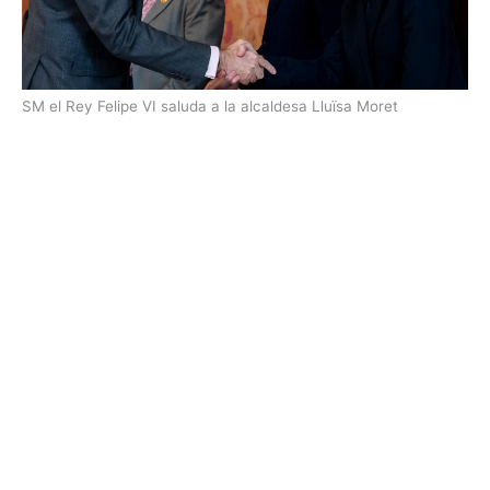
SM el Rey Felipe VI saluda a la alcaldesa Lluïsa Moret