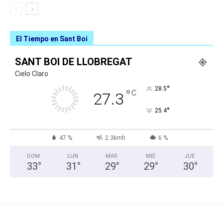
El Tiempo en Sant Boi
SANT BOI DE LLOBREGAT
Cielo Claro
°
28.5
°
C
27.3
°
25.4
47 %
2.3kmh
6 %
DOM
LUN
MAR
MIÉ
JUE
33
°
31
°
29
°
29
°
30
°