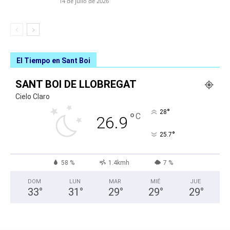
14 de julio de 2026
El Tiempo en Sant Boi
SANT BOI DE LLOBREGAT
Cielo Claro
°
28
°
C
26.9
°
25.7
58 %
1.4kmh
7 %
DOM
LUN
MAR
MIÉ
JUE
33
°
31
°
29
°
29
°
29
°