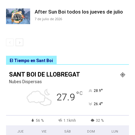
After Sun Boi todos los jueves de julio
7 de julio de 2026
El Tiempo en Sant Boi
SANT BOI DE LLOBREGAT
Nubes Dispersas
°
28.9
°
C
27.9
°
26.4
56 %
1.1kmh
32 %
JUE
VIE
SÁB
DOM
LUN