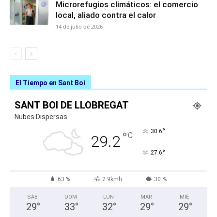
Microrefugios climáticos: el comercio
local, aliado contra el calor
14 de julio de 2026
El Tiempo en Sant Boi
SANT BOI DE LLOBREGAT
Nubes Dispersas
°
30.6
°
C
29.2
°
27.6
63 %
2.9kmh
30 %
SÁB
DOM
LUN
MAR
MIÉ
29
°
33
°
32
°
29
°
29
°