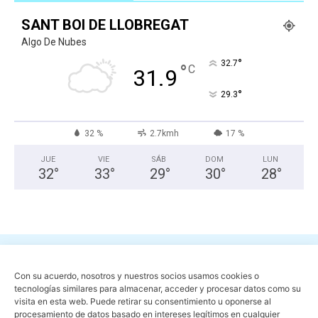
SANT BOI DE LLOBREGAT
Algo De Nubes
°
32.7
°
C
31.9
°
29.3
32 %
2.7kmh
17 %
JUE
VIE
SÁB
DOM
LUN
32
°
33
°
29
°
30
°
28
°
Con su acuerdo, nosotros y nuestros socios usamos cookies o
tecnologías similares para almacenar, acceder y procesar datos como su
visita en esta web. Puede retirar su consentimiento u oponerse al
procesamiento de datos basado en intereses legítimos en cualquier