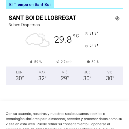
El Tiempo en Sant Boi
SANT BOI DE LLOBREGAT
Nubes Dispersas
°
31.8
°
C
29.8
°
28.7
59 %
2.7kmh
50 %
LUN
MAR
MIÉ
JUE
VIE
30
°
32
°
29
°
30
°
30
°
Con su acuerdo, nosotros y nuestros socios usamos cookies o
tecnologías similares para almacenar, acceder y procesar datos como su
visita en esta web. Puede retirar su consentimiento u oponerse al