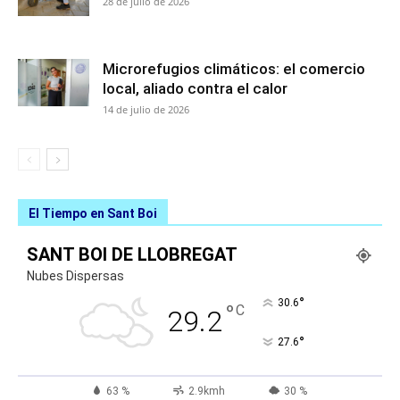
28 de julio de 2026
Microrefugios climáticos: el comercio
local, aliado contra el calor
14 de julio de 2026
El Tiempo en Sant Boi
SANT BOI DE LLOBREGAT
Nubes Dispersas
°
30.6
°
C
29.2
°
27.6
63 %
2.9kmh
30 %