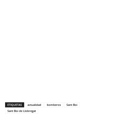
ETIQUETAS
actualidad
bomberos
Sant Boi
Sant Boi de Llobregat