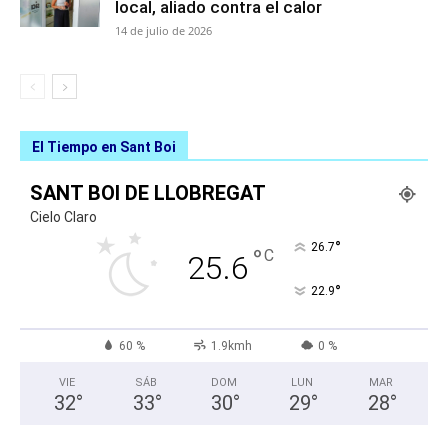
local, aliado contra el calor
14 de julio de 2026
El Tiempo en Sant Boi
SANT BOI DE LLOBREGAT
Cielo Claro
°
26.7
°
C
25.6
°
22.9
60 %
1.9kmh
0 %
VIE
SÁB
DOM
LUN
MAR
32
°
33
°
30
°
29
°
28
°