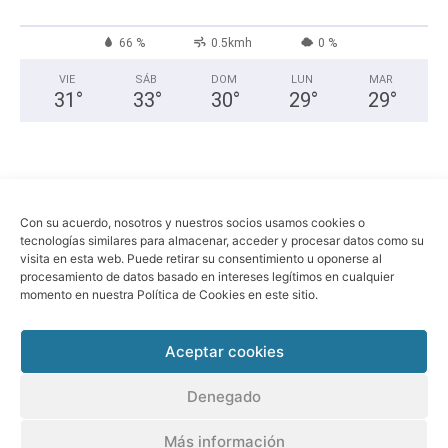
66 %
0.5kmh
0 %
VIE
SÁB
DOM
LUN
MAR
31
°
33
°
30
°
29
°
29
°
Con su acuerdo, nosotros y nuestros socios usamos cookies o
tecnologías similares para almacenar, acceder y procesar datos como su
visita en esta web. Puede retirar su consentimiento u oponerse al
procesamiento de datos basado en intereses legítimos en cualquier
momento en nuestra Política de Cookies en este sitio.
Economia
Política
Sociedad
Política de privacidad
Aviso legal
Aceptar cookies
© Sant Boi Info -
www.santboi.info
Denegado
Más información