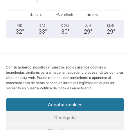
67 %
0.8kmh
0 %
VIE
SÁB
DOM
LUN
MAR
32
°
33
°
30
°
29
°
29
°
Con su acuerdo, nosotros y nuestros socios usamos cookies o
tecnologías similares para almacenar, acceder y procesar datos como su
visita en esta web. Puede retirar su consentimiento u oponerse al
procesamiento de datos basado en intereses legítimos en cualquier
momento en nuestra Política de Cookies en este sitio.
Economia
Política
Sociedad
Política de privacidad
Aviso legal
Aceptar cookies
© Sant Boi Info -
www.santboi.info
Denegado