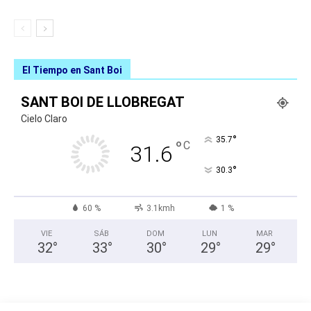
El Tiempo en Sant Boi
SANT BOI DE LLOBREGAT
Cielo Claro
°
35.7
°
C
31.6
°
30.3
60 %
3.1kmh
1 %
VIE
SÁB
DOM
LUN
MAR
32
°
33
°
30
°
29
°
29
°