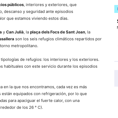
cios públicos
, interiores y exteriores, que
co, descanso y seguridad ante episodios
lor que estamos viviendo estos días.
a
y
Can Julià
, la
plaça dels Focs de Sant Joan
, la
sallera
son los seis refugios climáticos repartidos por
ntorno metropolitano.
 tipologías de refugios: los interiores y los exteriores.
s habituales con este servicio durante los episodios
ca en la que nos encontramos, cada vez es más
s están equipados con refrigeración, por lo que
as para apaciguar el fuerte calor, con una
lrededor de los 26 ° C).