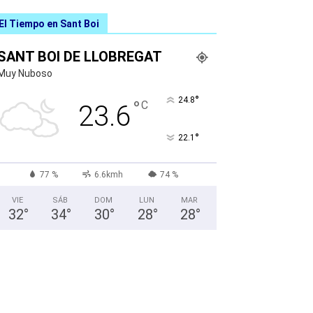
El Tiempo en Sant Boi
SANT BOI DE LLOBREGAT
Muy Nuboso
°
24.8
°
C
23.6
°
22.1
77 %
6.6kmh
74 %
VIE
SÁB
DOM
LUN
MAR
32
°
34
°
30
°
28
°
28
°