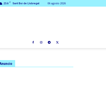
C
23.6
06 agosto 2026
Sant Boi de Llobregat
Anuncio