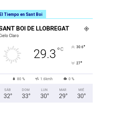
El Tiempo en Sant Boi
SANT BOI DE LLOBREGAT
Cielo Claro
°
30.6
°
C
29.3
°
27
80 %
1.6kmh
0 %
SÁB
DOM
LUN
MAR
MIÉ
32
°
33
°
30
°
29
°
30
°