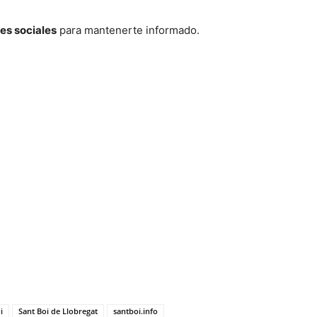
es sociales
para mantenerte informado.
i
Sant Boi de Llobregat
santboi.info