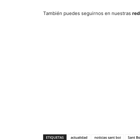
También puedes seguirnos en nuestras
red
ETIQUETAS
actualidad
noticias sant boi
Sant Bo