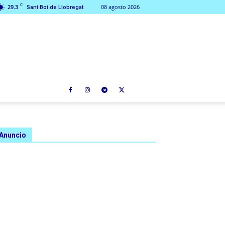
C
29.3
08 agosto 2026
Sant Boi de Llobregat
Anuncio