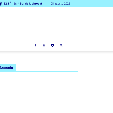
C
32.1
08 agosto 2026
Sant Boi de Llobregat
Anuncio