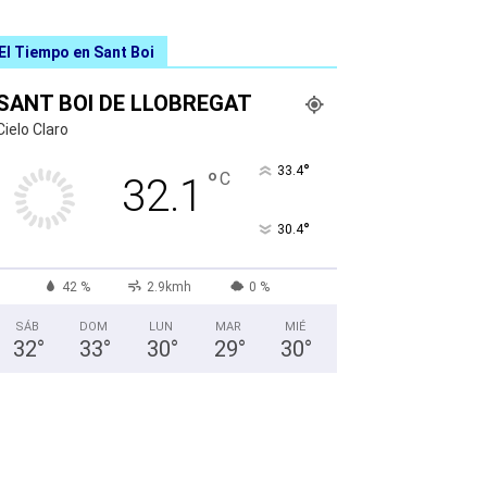
El Tiempo en Sant Boi
SANT BOI DE LLOBREGAT
Cielo Claro
°
33.4
°
C
32.1
°
30.4
42 %
2.9kmh
0 %
SÁB
DOM
LUN
MAR
MIÉ
32
°
33
°
30
°
29
°
30
°