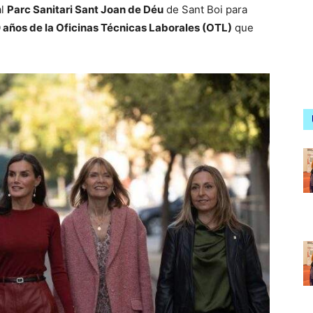
al
Parc Sanitari Sant Joan de Déu
de Sant Boi para
 años de la Oficinas Técnicas Laborales (OTL)
que